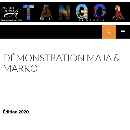
Aller
au
contenu
Recherche
LES ALLUMÉS DU TANGO
MENU
PRINCI
DÉMONSTRATION MAJA &
MARKO
Édition 2020