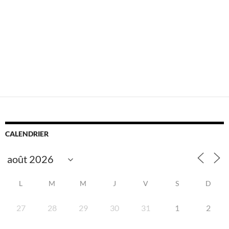
CALENDRIER
L
M
M
J
V
S
D
27
28
29
30
31
1
2