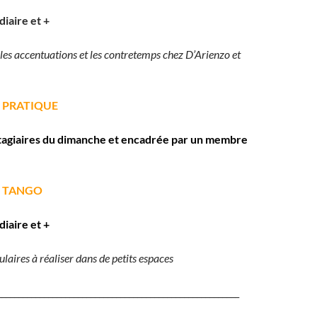
iaire et +
 les accentuations et les contretemps chez D’Arienzo et
PRATIQUE
tagiaires du dimanche et encadrée par un membre
:
TANGO
iaire et +
aires à réaliser dans de petits espaces
_________________________________________________________