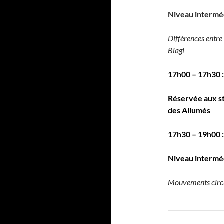
Niveau interméd
Différences entre
Biagi
17h00 – 17h30 :
Réservée aux s
des Allumés
17h30 – 19h00 
Niveau interméd
Mouvements circul
__________________