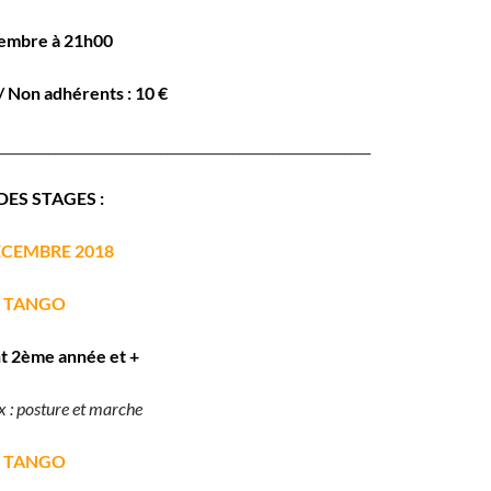
embre à 21h00
/ Non adhérents : 10 €
_________________________________________________________
ES STAGES :
ÉCEMBRE 2018
:
TANGO
t 2ème année et +
 : posture et marche
TANGO