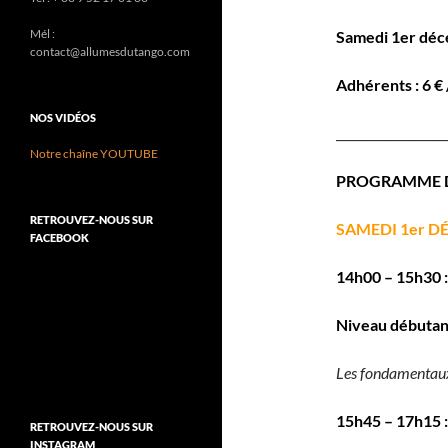
Mél :
Samedi 1er déc
contact@allumesdutango.com
Adhérents : 6 € 
NOS VIDÉOS
__________________
Notre chaîne YOUTUBE
PROGRAMME D
RETROUVEZ-NOUS SUR
SAMEDI 1er D
FACEBOOK
14h00 – 15h30 
Niveau débutan
Les fondamentaux
15h45 – 17h15 :
RETROUVEZ-NOUS SUR
INSTAGRAM