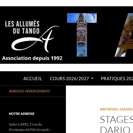
Aller
au
contenu
Recherche
LES ALLUMÉS DU TANGO
ACCUEIL
COURS 2026/2027
PRATIQUES 20
Association de Tango Argentin
ADRESSES HÉBERGEMENTS
depuis 1992
ARCHIVES
,
STAGES
NOTRE ADRESSE
STAGES
Salón CAPEL 2 rue du
DARIO 
Printemps 44700 Orvault –