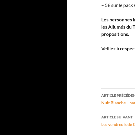
– 5€ sur le pack 
Les personnes in
les Allumés du T
propositions.
Veillez à respec
Navigati
ARTICLE PRÉCÉDE
des
Nuit Blanche – s
articles
ARTICLE SUIVANT
Les vendredis de 