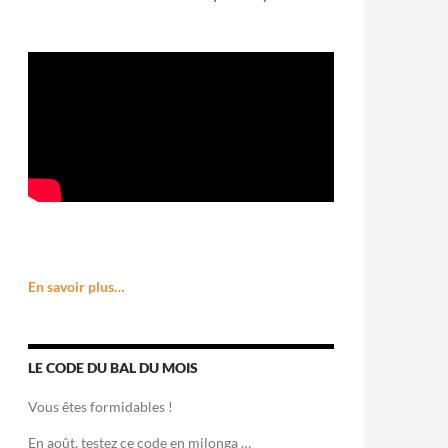
En savoir plus…
LE CODE DU BAL DU MOIS
Vous êtes formidables !
En août, testez ce code en milonga …