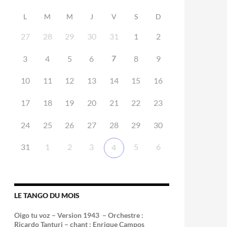
L
M
M
J
V
S
D
27
28
29
30
31
1
2
7
3
4
5
6
8
9
10
11
12
13
14
15
16
17
18
19
20
21
22
23
24
25
26
27
28
29
30
31
1
2
3
5
6
4
LE TANGO DU MOIS
Oigo tu voz – Version 1943 –
Orchestre :
Ricardo Tanturi – chant : Enrique Campos