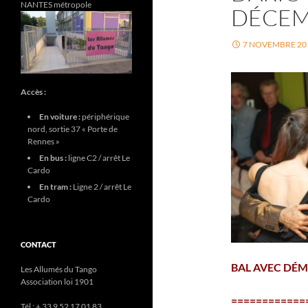
NANTES métropole
DÉCE
7 NOVEMBRE 20
Accès :
En voiture :
périphérique
nord, sortie 37 « Porte de
Rennes »
En bus :
ligne C2 / arrêt Le
Cardo
En tram :
Ligne 2 / arrêt Le
Cardo
CONTACT
BAL AVEC DÉ
Les Allumés du Tango
Association loi 1901
============
Tél : + 33 9 52 17 01 83