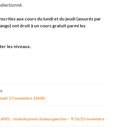
sélectionné.
scrites aux cours du lundi et du jeudi (assurés par
ango) ont droit à un cours gratuit parmi les
ter les niveaux.
on
NT
amedi 17 novembre 21h00
CAPEL : module pivots boleos ganchos – 9/16/23 novembre