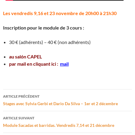
Les vendredis 9,16 et 23 novembre de 20h00 à 21h30
Inscription pour le module de 3 cours :
30 € (adhérents) – 40 € (non adhérents)
au salón CAPEL
par mail en cliquant ici :
mail
Navigation
ARTICLE PRÉCÉDENT
des
Stages avec Sylvia Gerbi et Dario Da Silva – 1er et 2 décembre
articles
ARTICLE SUIVANT
Module Sacadas et barridas. Vendredis 7,14 et 21 décembre