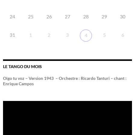
24
25
26
27
28
29
30
31
1
2
3
5
6
4
LE TANGO DU MOIS
Oigo tu voz – Version 1943 –
Orchestre : Ricardo Tanturi – chant :
Enrique Campos