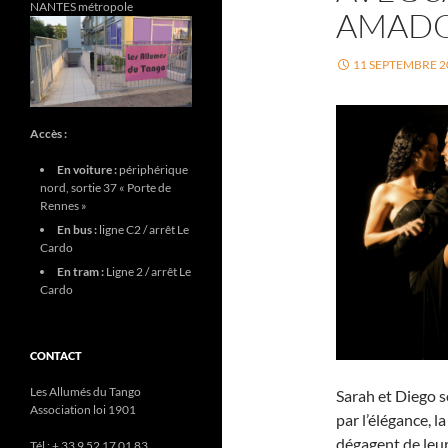
NANTES métropole
AMADO 
11 SEPTEMBRE 2
Accès :
En voiture :
périphérique
nord, sortie 37 « Porte de
Rennes »
En bus :
ligne C2 / arrêt Le
Cardo
En tram :
Ligne 2 / arrêt Le
Cardo
CONTACT
Les Allumés du Tango
Sarah et Diego s
Association loi 1901
par l’élégance, l
dégagent de leur
Tél : + 33 9 52 17 01 83