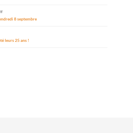
on
NT
vendredi 8 septembre
té leurs 25 ans !