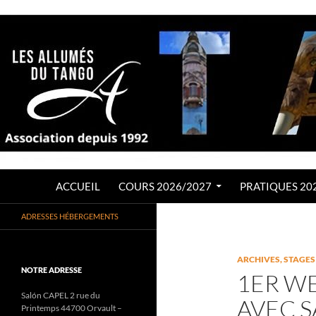
Aller
au
contenu
Recherche
LES ALLUMÉS DU TANGO
ACCUEIL
COURS 2026/2027
PRATIQUES 20
Association de Tango Argentin
ADRESSES HÉBERGEMENTS
depuis 1992
ARCHIVES
,
STAGES
NOTRE ADRESSE
1ER W
Salón CAPEL 2 rue du
AVEC S
Printemps 44700 Orvault –