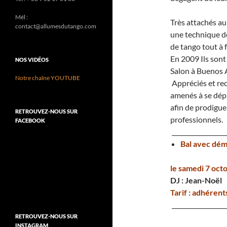
Mél :
Très attachés au
contact@allumesdutango.com
une technique d
de tango tout à 
En 2009 Ils son
NOS VIDÉOS
Salon à Buenos A
Notre chaîne YOUTUBE
Appréciés et rec
amenés à se dépl
afin de prodigue
RETROUVEZ-NOUS SUR
professionnels.
FACEBOOK
__________________
Bal avec dém
le samedi 7 octo
DJ : Jean-Noël
Tarif : adhérent
__________________
RETROUVEZ-NOUS SUR
INSTAGRAM