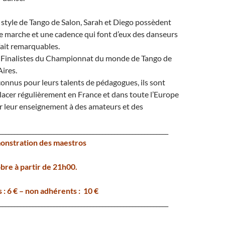
 style de Tango de Salon, Sarah et Diego possèdent
e marche et une cadence qui font d’eux des danseurs
fait remarquables.
t Finalistes du Championnat du monde de Tango de
ires.
onnus pour leurs talents de pédagogues, ils sont
acer régulièrement en France et dans toute l’Europe
r leur enseignement à des amateurs et des
________________________________________________________
onstration des maestros
bre à partir de 21h00.
s : 6 € – non adhérents : 10 €
________________________________________________________