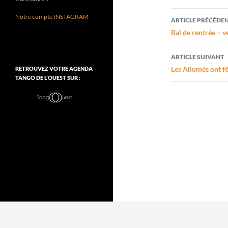
Navigati
Notre compte INSTAGRAM
ARTICLE PRÉCÉDE
des
Bal de rentrée – 
articles
ARTICLE SUIVANT
Les Allumés ont fê
RETROUVEZ VOTRE AGENDA
TANGO DE L’OUEST SUR :