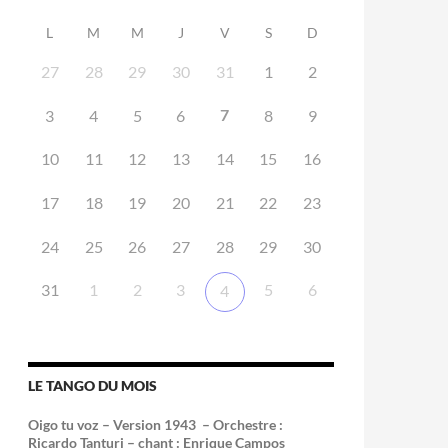
L
M
M
J
V
S
D
27
28
29
30
31
1
2
7
3
4
5
6
8
9
10
11
12
13
14
15
16
17
18
19
20
21
22
23
24
25
26
27
28
29
30
31
1
2
3
5
6
4
LE TANGO DU MOIS
Oigo tu voz – Version 1943 –
Orchestre :
Ricardo Tanturi – chant : Enrique Campos