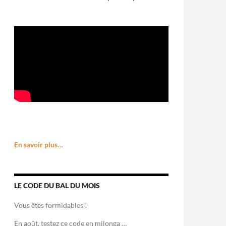
En savoir plus…
LE CODE DU BAL DU MOIS
Vous êtes formidables !
En août, testez ce code en milonga …