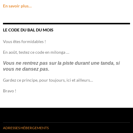
En savoir plus…
LE CODE DU BAL DU MOIS
Vous êtes formidables !
En août, testez ce code en milonga …
Vous ne rentrez pas sur la piste durant une tanda, si
vous ne dansez pas.
Gardez ce principe, pour toujours, ici et ailleurs…
Bravo !
ADRESSES HÉBERGEMENTS