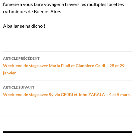
l’amène à vous faire voyager à travers les multiples facettes
rythmiques de Buenos Aires !
A bailar se ha dicho !
Navigation
ARTICLE PRÉCÉDENT
des
Week-end de stage avec Maria Filali et Gianpiero Galdi – 28 et 29
janvier.
articles
ARTICLE SUIVANT
Week-end de stage avec Sylvia GERBI et John ZABALA – 4 et 5 mars