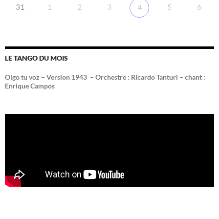
31
1
2
3
5
6
4
LE TANGO DU MOIS
Oigo tu voz – Version 1943 –
Orchestre : Ricardo Tanturi – chant :
Enrique Campos