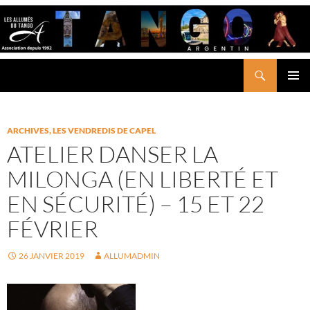
Aller
au
contenu
Recherche
LES ALLUMÉS DU TANGO
MENU
PRINCI
ARCHIVES
,
LES VENDREDIS DE CAPEL
ATELIER DANSER LA
MILONGA (EN LIBERTÉ ET
EN SÉCURITÉ) – 15 ET 22
FÉVRIER
26 JANVIER 2019
ALLUMADMIN