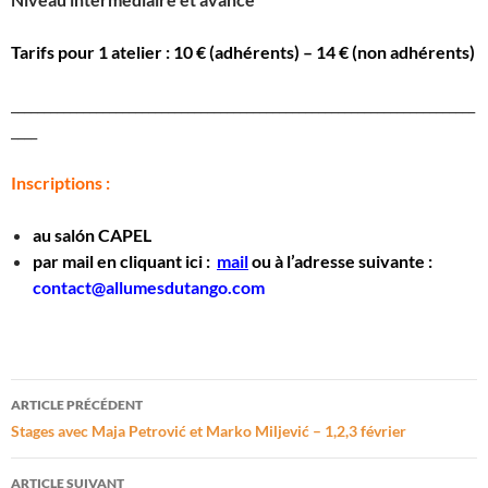
Tarifs pour 1 atelier : 10 € (adhérents) – 14 € (non adhérents)
_______________________________________________________________________
____
Inscriptions :
au salón CAPEL
par mail en cliquant ici :
mail
ou à l’adresse suivante :
contact@allumesdutango.com
Navigation
ARTICLE PRÉCÉDENT
des
Stages avec Maja Petrović et Marko Miljević – 1,2,3 février
articles
ARTICLE SUIVANT