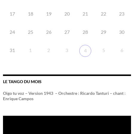
17
18
19
20
21
22
23
24
25
26
27
28
29
30
31
1
2
3
5
6
4
LE TANGO DU MOIS
Oigo tu voz – Version 1943 –
Orchestre : Ricardo Tanturi – chant :
Enrique Campos