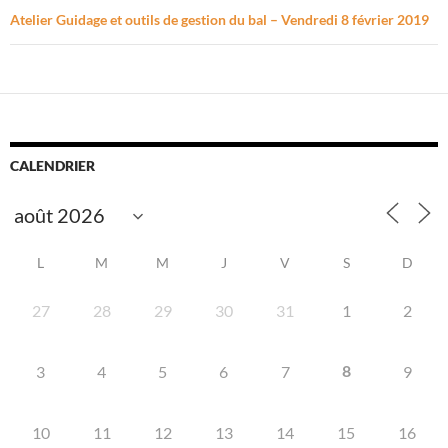
Atelier Guidage et outils de gestion du bal – Vendredi 8 février 2019
CALENDRIER
L
M
M
J
V
S
D
27
28
29
30
31
1
2
8
3
4
5
6
7
9
10
11
12
13
14
15
16