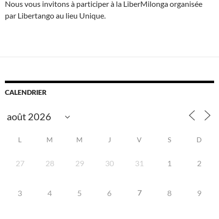
Nous vous invitons à participer à la LiberMilonga organisée
par Libertango au lieu Unique.
CALENDRIER
L
M
M
J
V
S
D
27
28
29
30
31
1
2
7
3
4
5
6
8
9