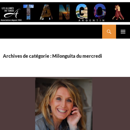
Aller
au
contenu
Recherche
LES ALLUMÉS DU TANGO
MENU
PRINCI
Archives de catégorie : Milonguita du mercredi