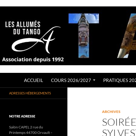
Aller
au
contenu
Recherche
LES ALLUMÉS DU TANGO
ACCUEIL
COURS 2026/2027
PRATIQUES 20
Association de Tango Argentin
ADRESSES HÉBERGEMENTS
depuis 1992
ARCHIVES
NOTRE ADRESSE
SOIRÉE
Salón CAPEL 2 rue du
SYLVES
Printemps 44700 Orvault –