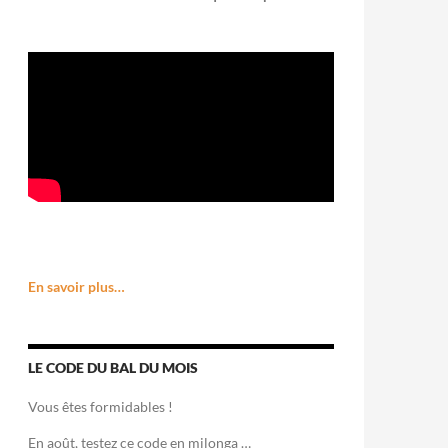
En savoir plus…
LE CODE DU BAL DU MOIS
Vous êtes formidables !
En août, testez ce code en milonga …