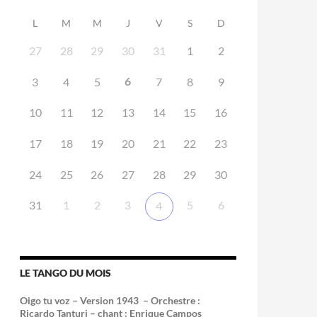
L
M
M
J
V
S
D
27
28
29
30
31
1
2
6
3
4
5
7
8
9
10
11
12
13
14
15
16
17
18
19
20
21
22
23
24
25
26
27
28
29
30
31
1
2
3
5
6
4
LE TANGO DU MOIS
Oigo tu voz – Version 1943 –
Orchestre :
Ricardo Tanturi – chant : Enrique Campos