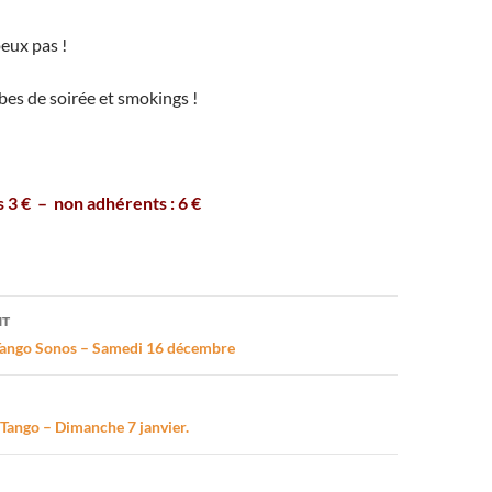
peux pas !
es de soirée et smokings !
s 3 € – non adhérents : 6 €
on
NT
 Tango Sonos – Samedi 16 décembre
Tango – Dimanche 7 janvier.