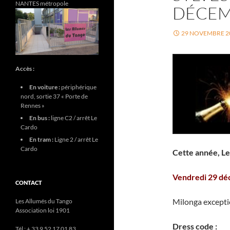
NANTES métropole
DÉCE
29 NOVEMBRE 2
Accès :
En voiture :
périphérique
nord, sortie 37 « Porte de
Rennes »
En bus :
ligne C2 / arrêt Le
Cardo
En tram :
Ligne 2 / arrêt Le
Cardo
Cette année, Les
Vendredi 29 dé
CONTACT
Milonga except
Les Allumés du Tango
Association loi 1901
Dress code :
Tél : + 33 9 52 17 01 83