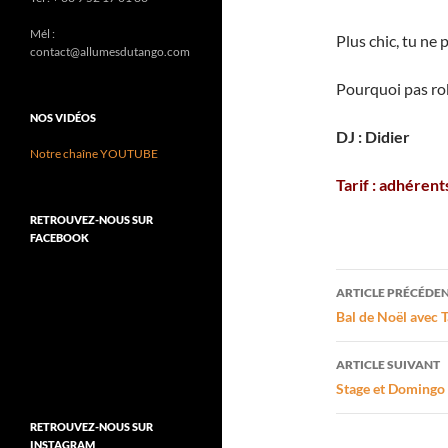
Mél :
Plus chic, tu ne 
contact@allumesdutango.com
Pourquoi pas rob
NOS VIDÉOS
DJ : Didier
Notre chaîne YOUTUBE
Tarif : adhérent
RETROUVEZ-NOUS SUR
FACEBOOK
Navigati
ARTICLE PRÉCÉDE
des
Bal de Noël avec
articles
ARTICLE SUIVANT
Stage et Domingo 
RETROUVEZ-NOUS SUR
INSTAGRAM