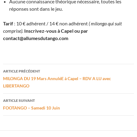
Aucune connaissance théorique nécessaire, toutes les
réponses sont dans le jeu.
Tarif
: 10 € adhérent / 14 € non adhérent
( milonga qui suit
comprise).
Inscrivez-vous à Capel ou par
contact@allumesdutango.com
Navigation
ARTICLE PRÉCÉDENT
des
MILONGA DU 19 Mars AnnuléE à Capel – RDV A LU avec
LIBERTANGO
articles
ARTICLE SUIVANT
FOOTANGO – Samedi 10 Juin