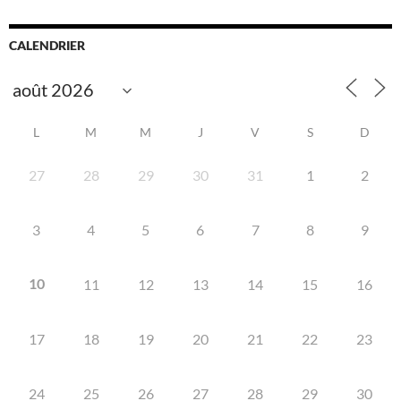
CALENDRIER
L
M
M
J
V
S
D
27
28
29
30
31
1
2
3
4
5
6
7
8
9
10
11
12
13
14
15
16
17
18
19
20
21
22
23
24
25
26
27
28
29
30