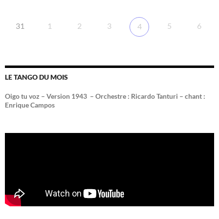
31
1
2
3
5
6
4
LE TANGO DU MOIS
Oigo tu voz – Version 1943 –
Orchestre : Ricardo Tanturi – chant :
Enrique Campos