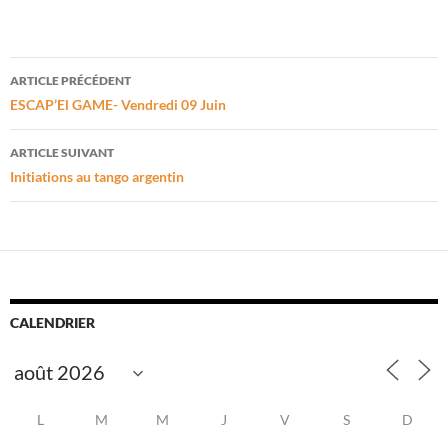
Navigation
ARTICLE PRÉCÉDENT
des
ESCAP’El GAME- Vendredi 09 Juin
articles
ARTICLE SUIVANT
Initiations au tango argentin
CALENDRIER
L
M
M
J
V
S
D