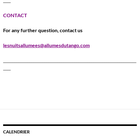
____
CONTACT
For any further question, contact us
lesnuitsallumees@allumesdutango.com
_______________________________________________________________________
____
CALENDRIER