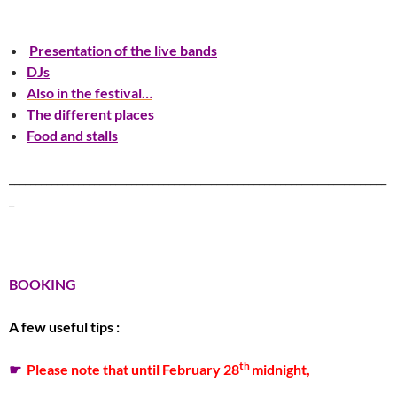
Presentation of the live bands
DJs
Also in the festival
…
T
he different places
Food and stalls
_______________________________________________________________________
_
BOOKING
A few useful tips :
th
☛
Please note that until February 28
midnight,