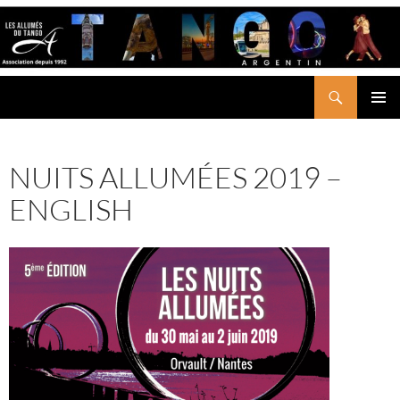
Aller
au
contenu
Recherche
LES ALLUMÉS DU TANGO
MENU
PRINCI
NUITS ALLUMÉES 2019 –
ENGLISH